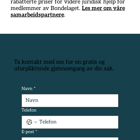
rabatterte priser for videre juridisk hjelp for
medlemmer av Bondelaget.
Les mer om våre
samarbeidspartnere
.
Ta kontakt med oss for en gratis og
uforpliktende gjennomgang av din sak.
Navn
*
Telefon
E-post
*