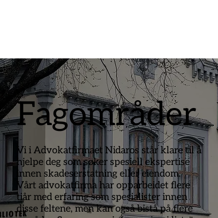
Fagområder
Vi i Advokatfirmaet Nidaros står klare til å
hjelpe deg som søker spesiell ekspertise
innen skadeserstatning eller eiendom.
Vårt advokatfirma har opparbeidet flere
tiår med erfaring som spesialister innen
disse feltene, men kan også bistå på flere