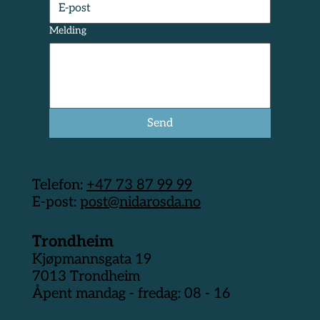
Melding
Send
Telefon:
+47 73 87 99 99
E-post:
post@nidarosda.no
Trondheim
Kjøpmannsgata 19
7013 Trondheim
Åpent mandag - fredag: 08 - 16