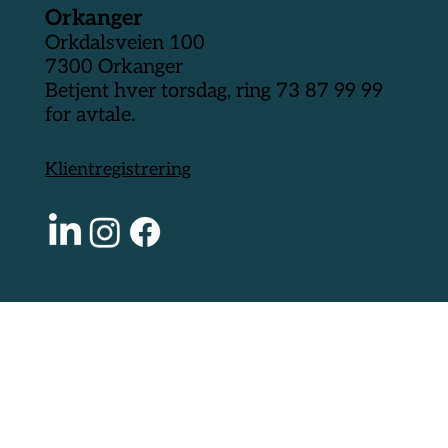
Orkanger
Orkdalsveien 100
7300 Orkanger
Betjent hver torsdag, ring 73 87 99 99
for avtale.
Klientregistrering