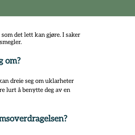
om det lett kan gjøre. I saker
smegler.
eg om?
 kan dreie seg om uklarheter 
e lurt å benytte deg av en 
omsoverdragelsen?