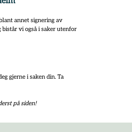
heim
blant annet signering av 
bistår vi også i saker utenfor 
g gjerne i saken din. Ta 
erst på siden!