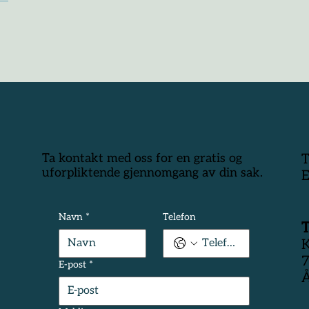
Ta kontakt med oss for en gratis og
T
uforpliktende gjennomgang av din sak.
E
Navn
*
Telefon
K
7
E-post
*
Å