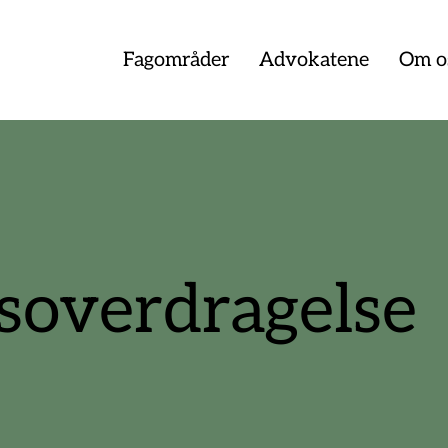
Fagområder
Advokatene
Om o
soverdragelse