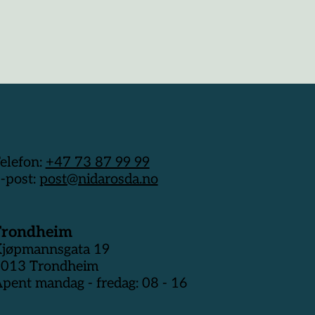
elefon:
+47 73 87 99 99
-post:
post@nidarosda.no
Trondheim
jøpmannsgata 19
013 Trondheim
pent mandag - fredag: 08 - 16