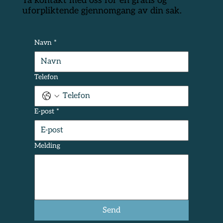
Ta kontakt med oss for en gratis og
uforpliktende gjennomgang av din sak.
Navn
*
Telefon
E-post
*
Melding
Send