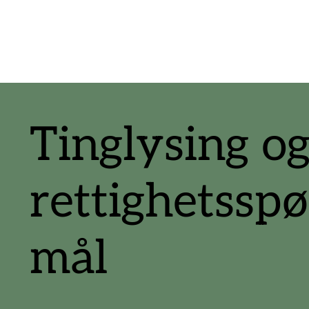
Tinglysing o
rettighetsspø
mål