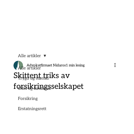
Alle artikler
Advokatfirmaet Nidaros
1 min lesing
Alle artikler
Skittent triks av
Trygd og stønad
forsikringsselskapet
Odel og landbruk
Forsikring
Erstatningsrett