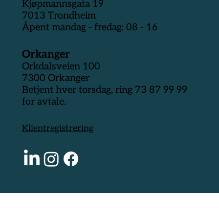
Kjøpmannsgata 19
7013 Trondheim
Åpent mandag - fredag: 08 - 16
Orkanger
Orkdalsveien 100
7300 Orkanger
Betjent hver torsdag, ring 73 87 99 99
for avtale.
Klientregistrering