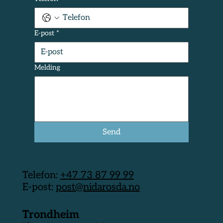
E-post
*
Melding
Send
Telefon:
+47 73 87 99 99
E-post:
post@nidarosda.no
Trondheim