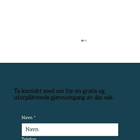
Ta kontakt med oss for en gratis og
uforpliktende gjennomgang av din sak.
Lille meg og forsikringsselskapet
Navn
*
Telefon