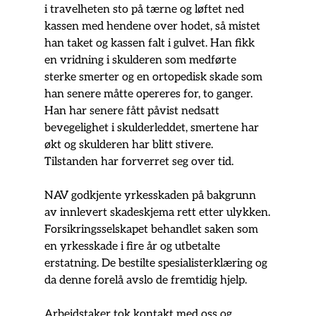
i travelheten sto på tærne og løftet ned 
kassen med hendene over hodet, så mistet 
han taket og kassen falt i gulvet. Han fikk 
en vridning i skulderen som medførte 
sterke smerter og en ortopedisk skade som 
han senere måtte opereres for, to ganger.  
Han har senere fått påvist nedsatt 
bevegelighet i skulderleddet, smertene har 
økt og skulderen har blitt stivere. 
Tilstanden har forverret seg over tid.
NAV godkjente yrkesskaden på bakgrunn 
av innlevert skadeskjema rett etter ulykken.
Forsikringsselskapet behandlet saken som 
en yrkesskade i fire år og utbetalte 
erstatning. De bestilte spesialisterklæring og 
da denne forelå avslo de fremtidig hjelp.
Arbeidstaker tok kontakt med oss og 