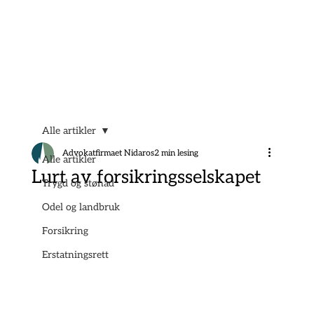
Alle artikler
Advokatfirmaet Nidaros
2 min lesing
Alle artikler
Lurt av forsikringsselskapet
Trygd og stønad
Odel og landbruk
Forsikring
Erstatningsrett