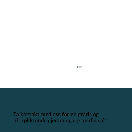
Ta kontakt med oss for en gratis og
uforpliktende gjennomgang av din sak.
Lille meg og forsikringsselskapet