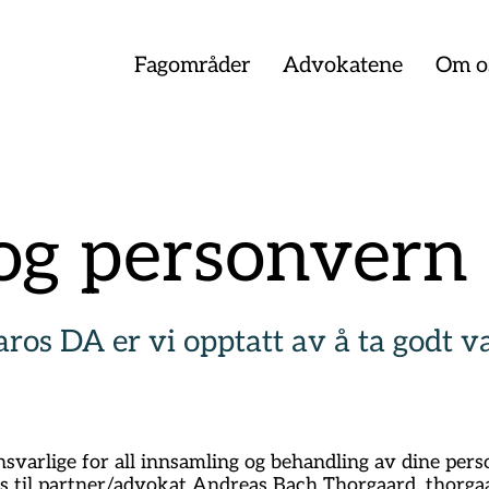
Fagområder
Advokatene
Om o
og personvern
ros DA er vi opptatt av å ta godt v
nsvarlige for all innsamling og behandling av dine per
s til partner/advokat Andreas Bach Thorgaard,
thorga