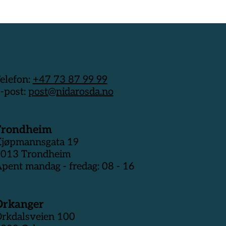
elefon:
+47 73 87 99 99
-post:
post@nidarosda.no
Trondheim
jøpmannsgata 19
013 Trondheim
pent mandag - fredag: 08 - 16
Orkanger
rkdalsveien 100