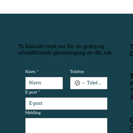
Ta kontakt med oss for en gratis og
T
uforpliktende gjennomgang av din sak.
E
Navn
*
Telefon
K
7
E-post
*
Å
Melding
O