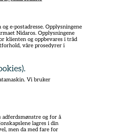
n og e-postadresse. Opplysningene
tfirmaet Nidaros. Opplysningene
r klienten og oppbevares i tråd
tforhold, våre prosedyrer i
okies).
datamaskin. Vi bruker
s adferdsmønstre og for å
onskapslene lagres i din
vel, men da med fare for