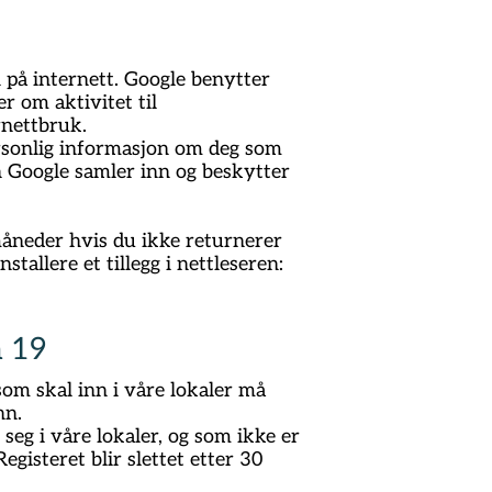
 på internett. Google benytter
 om aktivitet til
rnettbruk.
ersonlig informasjon om deg som
 Google samler inn og beskytter
 måneder hvis du ikke returnerer
stallere et tillegg i nettleseren:
a 19
som skal inn i våre lokaler må
nn.
eg i våre lokaler, og som ikke er
egisteret blir slettet etter 30