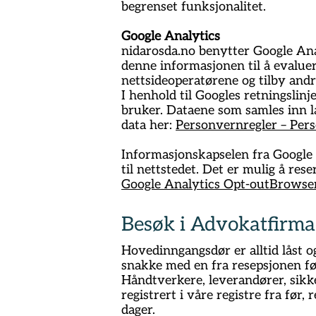
begrenset funksjonalitet.
Google Analytics
nidarosda.no benytter Google Ana
denne informasjonen til å evalue
nettsideoperatørene og tilby andre
I henhold til Googles retningslin
bruker. Dataene som samles inn l
data her:
Personvernregler – Pers
Informasjonskapselen fra Google A
til nettstedet. Det er mulig å rese
Google Analytics Opt-outBrows
Besøk i Advokatfirma
Hovedinngangsdør er alltid låst o
snakke med en fra resepsjonen fø
Håndtverkere, leverandører, sikk
registrert i våre registre fra før
dager.