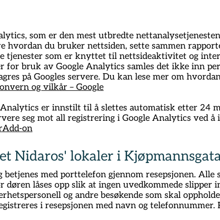
lytics, som er den mest utbredte nettanalysetjenesten
re hvordan du bruker nettsiden, sette sammen rapporter
 tjenester som er knyttet til nettsideaktivitet og inte
jer for bruk av Google Analytics samles det ikke inn p
agres på Googles servere. Du kan lese mer om hvordan
onvern og vilkår – Google
nalytics er innstilt til å slettes automatisk etter 24
rvere seg mot all registrering i Google Analytics ved å in
erAdd-on
et Nidaros' lokaler i Kjøpmannsgat
g betjenes med porttelefon gjennom resepsjonen. Alle 
r døren låses opp slik at ingen uvedkommede slipper i
erhetspersonell og andre besøkende som skal oppholde s
, registreres i resepsjonen med navn og telefonnummer. R