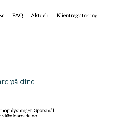
ss
FAQ
Aktuelt
Klientregistrering
are på dine
sonopplysninger. Spørsmål
ard@nidarosda.no