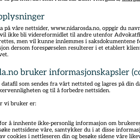
pplysninger
 på våre nettsider,
www.nidarosda.no
, oppgir du nav
 vil ikke bli videreformidlet til andre utenfor Advoka
n rettes, men vil kunne innlemmes i saksdokumentene fo
n dersom forespørselen resulterer i et etablert klien
vet.
da.no bruker informasjonskapsler (co
 datafil som sendes fra vårt nettsted og lagres på din 
kervennligheten og til å forbedre nettsiden.
 vi bruker er:
for å innhente ikke-personlig informasjon om brukere
øke nettsidene våre, samtykker du i at disse informasj
av cookies i nettleseren din og besøke sidene våre like