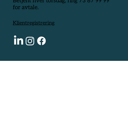
Betjent hver torsdag, ring 73 87 99 99
for avtale.
Klientregistrering