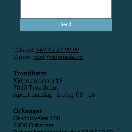
Send
Telefon:
+47 73 87 99 99
E-post:
post@nidarosda.no
Trondheim
Kjøpmannsgata 19
7013 Trondheim
Åpent mandag - fredag: 08 - 16
Orkanger
Orkdalsveien 100
7300 Orkanger