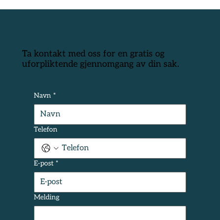
Ta kontakt med oss for en gratis og
Lurt av forsikringsselskapet
uforpliktende gjennomgang av din sak.
Navn
*
Telefon
E-post
*
Melding