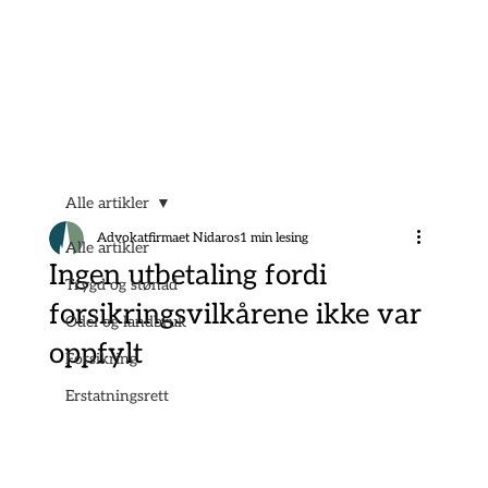
Alle artikler
Advokatfirmaet Nidaros
1 min lesing
Alle artikler
Ingen utbetaling fordi
Trygd og stønad
forsikringsvilkårene ikke var
Odel og landbruk
oppfylt
Forsikring
Erstatningsrett